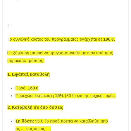
Τ
Τ
ο συνολικό κόστος του προγράμματος ανέρχεται σε
190 €
.
Η εξόφληση μπορεί να πραγματοποιηθεί με έναν από τους
παρακάτω τρόπους:
1. Εφάπαξ καταβολή
Ποσό:
160 €
Παρέχεται
έκπτωση 15%
(30 €) επί της αρχικής τιμής.
2. Καταβολή σε δύο δόσεις
1η δόση:
95 € Το ποσό πρέπει να καταβληθεί από
τις
...
έως και τις ....