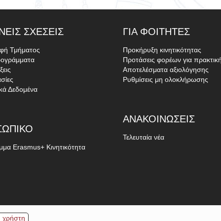
ΝΕΊΣ
ΣΧΈΣΕΙΣ
ΓΙΑ
ΦΟΙΤΗΤΈΣ
αφή Τμήματος
Προκήρυξη κινητικότητας
ρογράμματα
Προτάσεις φορέων για πρακτικ
ξεις
Αποτελέσματα αξιολόγησης
σίες
Ρυθμίσεις μη ολοκλήρωσης
ικά Δεδομένα
ΑΝΑΚΟΙΝΏΣΕΙΣ
ΣΩΠΙΚΌ
Τελευταία νέα
μα Erasmus+ Κινητικότητα
 χρήστη