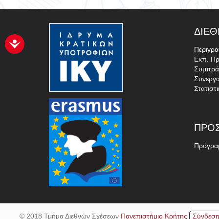
ΔΙΕΘ
Περιγρ
Εκπ. Π
Συμπρά
Συνεργα
Στατιστ
ΠΡΟ
Πρόγραμ
© 2018 Τμήμα Διεθνών Σχέσεων
Πανεπιστήμιο Κρήτης
Σύνδεση