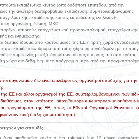
νστιτούτο/εκπαιδευτικό κέντρο (οποιουδήποτε επιπέδου, από την
έως την ανώτερη δευτεροβάθμια εκπαίδευση, συμπεριλαμβανομένης
επαγγελματικής εκπαίδευσης και της εκπαίδευσης ενηλίκων)·
οπική οργάνωση, ένωση, ΜΚΟ·
παρέχει υπηρεσίες επαγγελματικού προσανατολισμού, επαγγελματικής
κής και ενημέρωσης·
αιδευτικό ίδρυμα από κράτος μέλος της ΕΕ ή τρίτη χώρα συνδεδεμένη
τατο εκπαιδευτικό ίδρυμα από τρίτη χώρα μη συνδεδεμένη με το πρόγ
ογράψει συμφωνίες μεταξύ ιδρυμάτων με τους εταίρους του από κράτος 
ίτη χώρα συνδεδεμένη με το πρόγραμμα, πριν από την πραγματοποίηση
ύποι οργανισμών δεν είναι επιλέξιμοι ως οργανισμοί υποδοχής για την
η:
 της ΕΕ και άλλοι οργανισμοί της ΕΕ, συμπεριλαμβανομένων των ειδι
ι διαθέσιμος στον ιστότοπο:
https://europa.eu/european-union/about-eu
νται προγράμματα της ΕΕ, όπως οι Εθνικοί Οργανισμοί Erasmus+ (
ερόντων και/ή διπλή χρηματοδότηση).
οιτητών για σπουδές:
 έναν ακαδημαϊκό κύκλο ή ένα τρίμηνο) έως 12 μήνες κινητικότη