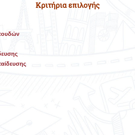
Κριτήρια επιλογής
πουδών
δευσης
παίδευσης