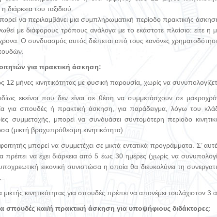
η διάρκεια του ταξιδιού.
μπορεί να περιλαμβάνει μια συμπληρωματική περίοδο πρακτικής άσκηση
ωθεί με διάφορους τρόπους ανάλογα με το εκάστοτε πλαίσιο: είτε η μ
όχρονα. Ο συνδυασμός αυτός διέπεται από τους κανόνες χρηματοδότησης
σπουδών.
φοιτητών για πρακτική άσκηση:
ς 12 μήνες κινητικότητας με φυσική παρουσία, χωρίς να συνυπολογίζεται
 ιδίως εκείνοι που δεν είναι σε θέση να συμμετάσχουν σε μακροχρόν
α για σπουδές ή πρακτική άσκηση, για παράδειγμα, λόγω του κλ
ιρίες συμμετοχής, μπορεί να συνδυάσει συντομότερη περίοδο κινητι
ώσα (μικτή βραχυπρόθεσμη κινητικότητα).
φοιτητής μπορεί να συμμετέχει σε μικτά εντατικά προγράμματα. Σ’ αυτές
 πρέπει να έχει διάρκεια από 5 έως 30 ημέρες (χωρίς να συνυπολογίζε
υποχρεωτική εικονική συνιστώσα η οποία θα διευκολύνει τη συνεργατ
.
 μικτής κινητικότητας για σπουδές πρέπει να απονέμει τουλάχιστον 3
για σπουδές και/ή πρακτική άσκηση για υποψήφιους διδάκτορες
: