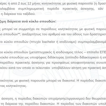
έρες ή από 2 έως 12 μήνες κινητικότητας με φυσική παρουσία (η δρασ
ιλαμβάνει συμπληρωματική περίοδο πρακτικής άσκησης, εάν έ
η διάρκεια του ταξιδιού.
έξιμη διάρκεια ανά κύκλο σπουδών:
ς μπορεί να συμμετέχει σε περιόδους κινητικότητας με φυσική παρου
ο σπουδών**, ανεξαρτήτως του αριθμού και του είδους των δραστηριοτ
το κύκλο σπουδών (πτυχίο bachelor ή ισοδύναμο) συμπεριλαμβανομ
ερο κύκλο σπουδών (μεταπτυχιακός ή ισοδύναμος τίτλος – επίπεδο ΕΠΕ
ο κύκλο σπουδών ως υποψήφιος διδάκτορας (επίπεδο διδακτορικού ή ε
ς περιόδου πρακτικής άσκησης για προσφάτως αποφοιτήσαντες συνυπολ
κλου κατά τον οποίο οι τελευταίοι υποβάλλουν αίτηση για πρακτική ά
τικότητας με φυσική παρουσία μπορεί να διακοπεί. Η περίοδος διακοπ
τας κινητικότητας.
ή άσκηση, η περίοδος διακοπών επιχείρησης/οργανισμού δεν θεωρείτα
ά τη διάρκεια της περιόδου διακοπών. Η περίοδος των διακοπών υπολο