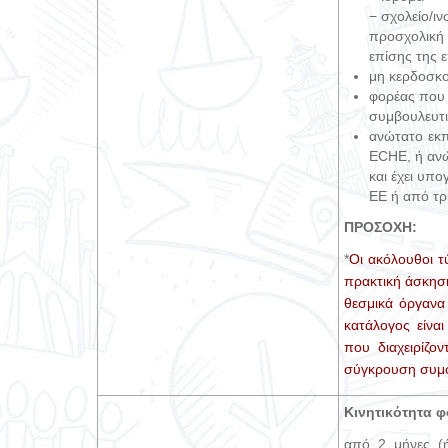
− σχολείο/ι
προσχολική 
επίσης της 
μη κερδοσκ
φορέας που 
συμβουλευτι
ανώτατο εκπ
ECHE, ή ανώ
και έχει υπ
ΕΕ ή από τρ
ΠΡΟΣΟΧΗ:
*
Οι ακόλουθοι τ
πρακτική άσκησ
θεσμικά όργανα
κατάλογος είνα
που διαχειρίζο
σύγκρουση συμφ
Κινητικότητα φ
από 2 μήνες (ή