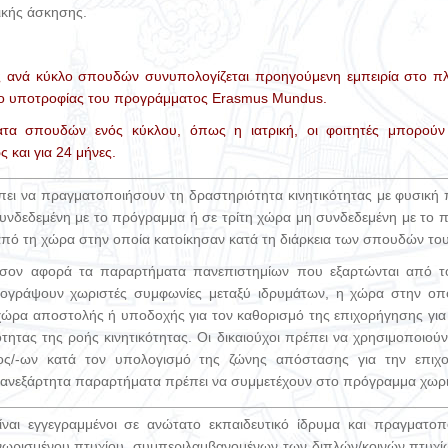
ικής άσκησης.
ς ανά κύκλο σπουδών συνυπολογίζεται προηγούμενη εμπειρία στο π
σιο υποτροφίας του προγράμματος Erasmus Mundus.
ατα σπουδών ενός κύκλου, όπως η ιατρική, οι φοιτητές μπορού
ως και
για 24 μήνες.
πει να πραγματοποιήσουν τη δραστηριότητα κινητικότητας με φυσική
συνδεδεμένη με το πρόγραμμα ή σε τρίτη χώρα μη συνδεδεμένη με το 
πό τη χώρα στην οποία κατοίκησαν κατά τη διάρκεια των σπουδών του
σον αφορά τα παραρτήματα πανεπιστημίων που εξαρτώνται από το
γράψουν χωριστές συμφωνίες μεταξύ ιδρυμάτων, η χώρα στην οποί
 χώρα αποστολής ή υποδοχής για τον καθορισμό της επιχορήγησης γι
μότητας της ροής κινητικότητας. Οι δικαιούχοι πρέπει να χρησιμοποιο
ος/-ων κατά τον υπολογισμό της ζώνης απόστασης για την επιχ
 ανεξάρτητα παραρτήματα πρέπει να συμμετέχουν στο πρόγραμμα χωρι
ίναι εγγεγραμμένοι σε ανώτατο εκπαιδευτικό ίδρυμα και πραγματ
ωρισμένου πτυχίου, συμπεριλαμβανομένων των διπλών/κοινών πτυχίω