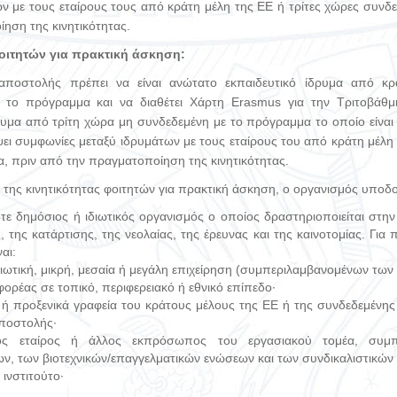
ν με τους εταίρους τους από κράτη μέλη της ΕΕ ή τρίτες χώρες συνδ
ηση της κινητικότητας.
φοιτητών για πρακτική άσκηση:
αποστολής πρέπει να είναι ανώτατο εκπαιδευτικό ίδρυμα από κ
 το πρόγραμμα και να διαθέτει Χάρτη Erasmus για την Τριτοβάθ
ρυμα από τρίτη χώρα μη συνδεδεμένη με το πρόγραμμα το οποίο είνα
ψει συμφωνίες μεταξύ ιδρυμάτων με τους εταίρους του από κράτη μέλη
, πριν από την πραγματοποίηση της κινητικότητας.
της κινητικότητας φοιτητών για πρακτική άσκηση, ο οργανισμός υποδοχ
ε δημόσιος ή ιδιωτικός οργανισμός ο οποίος δραστηριοποιείται στην
 της κατάρτισης, της νεολαίας, της έρευνας και της καινοτομίας. Για 
αι:
διωτική, μικρή, μεσαία ή μεγάλη επιχείρηση (συμπεριλαμβανομένων των
φορέας σε τοπικό, περιφερειακό ή εθνικό επίπεδο·
 ή προξενικά γραφεία του κράτους μέλους της ΕΕ ή της συνδεδεμένη
ποστολής·
κός εταίρος ή άλλος εκπρόσωπος του εργασιακού τομέα, συμπ
ων, των βιοτεχνικών/επαγγελματικών ενώσεων και των συνδικαλιστικώ
 ινστιτούτο·