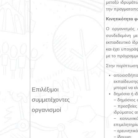
μεταξύ ιδρυμάτω
την πραγματοποί
Κινητικότητα 
Ο οργανισμός 
συνδεδεμένη με
εκπαιδευτικό ίδ
και έχει υπογρά
με το πρόγραμμα
Στην περίπτωση 
οποιοσδήποτ
εκπαίδευσης,
μπορεί να είν
Επιλέξιμοι
δημόσια ή ι
συμμετέχοντες
− δημόσιος 
− πρεσβείες
οργανισμοί
ιδρύματος α
− κοινωνι
επιμελητηρί
− ερευνητικό
− ίδρυμα·