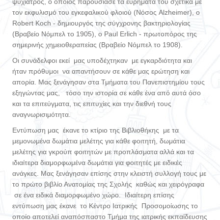
ψυχίατρος, ο οποίος παρουσίασε τα ευρήματά του σχετικά με
τον εκφυλισμό του εγκεφαλικού φλοιού (Νόσος Alzheimer), ο
Robert Koch - δημιουργός της σύγχρονης βακτηριολογίας
(Βραβείο Νόμπελ το 1905), ο Paul Erlich - πρωτοπόρος της
σημερινής χημειοθεραπείας (Βραβείο Νόμπελ το 1908).
Οι συνάδελφοι εκεί μας υποδέχτηκαν με εγκαρδιότητα και
ήταν πρόθυμοι να απαντήσουν σε κάθε μας ερώτηση και
απορία. Μας ξενάγησαν στα Τμήματα του Πανεπιστημίου τους
εξηγώντας μας, τόσο την ιστορία σε κάθε ένα από αυτά όσο
και τα επιτεύγματα, τις επιτυχίες και την διεθνή τους
αναγνωρισιμότητα.
Εντύπωση μας έκανε το κτίριο της Βιβλιοθήκης με τα
μεμονωμένα δωμάτια μελέτης για κάθε φοιτητή, δωμάτια
μελέτης για γκρούπ φοιτητών με προπλάσματα αλλά και τα
ιδιαίτερα διαμορφωμένα δωμάτια για φοιτητές με ειδικές
ανάγκες. Μας ξενάγησαν επίσης στην κλειστή συλλογή τους με
το πρώτο βιβλίο Ανατομίας της Σχολής καθώς και χειρόγραφα
σε ένα ειδικά διαμορφωμένο χώρο. Ιδιαίτερη επίσης
εντύπωση μας έκανε το Κέντρο Ιατρικής Προσομοίωσης το
οποίο αποτελεί αναπόσπαστο Τμήμα της ιατρικής εκπαίδευσης