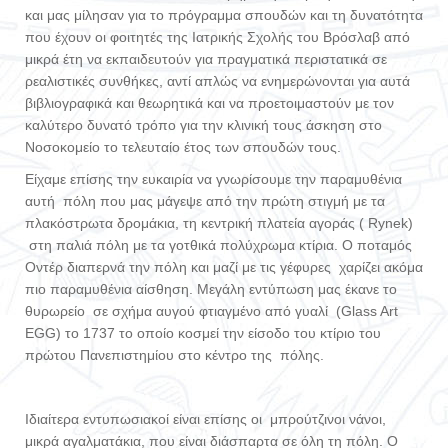
και μας μίλησαν για το πρόγραμμα σπουδών και τη δυνατότητα
που έχουν οι φοιτητές της Ιατρικής Σχολής του Βρόσλαβ από
μικρά έτη να εκπαιδευτούν για πραγματικά περιστατικά σε
ρεαλιστικές συνθήκες, αντί απλώς να ενημερώνονται για αυτά
βιβλιογραφικά και θεωρητικά και να προετοιμαστούν με τον
καλύτερο δυνατό τρόπο για την κλινική τους άσκηση στο
Νοσοκομείο το τελευταίο έτος των σπουδών τους.
Είχαμε επίσης την ευκαιρία να γνωρίσουμε την παραμυθένια
αυτή πόλη που μας μάγεψε από την πρώτη στιγμή με τα
πλακόστρωτα δρομάκια, τη κεντρική πλατεία αγοράς ( Rynek)
στη παλιά πόλη με τα γοτθικά πολύχρωμα κτίρια. Ο ποταμός
Οντέρ διαπερνά την πόλη και μαζί με τις γέφυρες χαρίζει ακόμα
πιο παραμυθένια αίσθηση. Μεγάλη εντύπωση μας έκανε το
θυρωρείο σε σχήμα αυγού φτιαγμένο από γυαλί (Glass Art
EGG) τo 1737 το οποίο κοσμεί την είσοδο του κτίριο του
πρώτου Πανεπιστημίου στο κέντρο της πόλης.
Ιδιαίτερα εντυπωσιακοί είναι επίσης οι μπρούτζινοι νάνοι,
μικρά αγαλματάκια, που είναι διάσπαρτα σε όλη τη πόλη. Ο