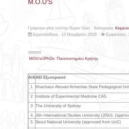
M.O.U'S
Γράφτηκε από τον/την Super User
Κατηγορία:
Κείμενα
Δημοσιεύθηκε : 13 Νοεμβρίου 2018
Εμφανίσεις:
MOU's/JPhDs Πανεπιστημίου Κρήτης
A/A
ΑΕΙ Εξωτερικού
1
Khachatur Abovan Armenian State Pedagogical Univ
2
Ιnstitute of Experimental Medicine CAS
3
The University of Sydney
4
Jilin International Studies University (JISU), (appr
5
Seoul National University (approved from UoC)