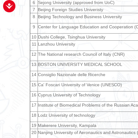
6
Sejong University (approved from UoC)
7
Beijing Foreign Studies Univeristy
8
Beijing Technology and Business University
9
Center for Language Education and Cooperation 
10
Dushi College, Tsinghua University
11
Lanzhou University
12
The National research Council of Italy (CNR)
13
BOSTON UNIVERSITY MEDICAL SCHOOL
14
Consiglio Nazionale delle Ricerche
15
Ca' Foscari University of Venice (UNESCO)
16
Cyprus University of Technology
17
Institute of Biomedical Problems of the Russian A
18
Lodz University of technology
19
Makerere University, Kampala
20
Nanjing University of Aeronautics and Astronautics