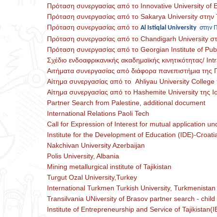
Πρόταση συνεργασίας από το Innovative University of 
Πρόταση συνεργασίας από το Sakarya University στην 
Πρόταση συνεργασίας από το
Al Istiqlal University
στην 
Πρόταση συνεργασίας από το Chandigarh University στ
Πρόταση συνεργασίας από το Georgian Institute of Publi
Σχέδιο ενδοαφρικανικής ακαδημαϊκής κινητικότητας/ Int
Αιτήματα συνεργασίας από διάφορα πανεπιστήμια της 
Αίτημα συνεργασίας από το Ahliyau University College
Αίτημα συνεργασίας από το Hashemite University της Ι
Partner Search from Palestine
,
additional document
International Relations Paoli Tech
Call for Expression of Interest for mutual application 
Institute for the Development of Education (IDE)-Croati
Nakchivan University Azerbaijan
Polis University, Albania
Mining metallurgical institute of Tajikistan
Turgut Ozal University,Turkey
International Turkmen Turkish University, Turkmenistan
Transilvania UNiversity of Brasov partner search - child
Institute of Entrepreneurship and Service of Tajikistan(