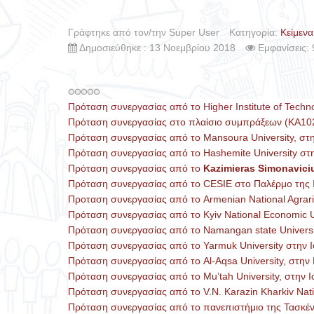
Γράφτηκε από τον/την Super User
Κατηγορία:
Κείμενα
Δημοσιεύθηκε : 13 Νοεμβρίου 2018
Εμφανίσεις:
Πρόταση συνεργασίας από το Higher Institute of Techno
Πρόταση συνεργασίας στο πλαίσιο συμπράξεων (ΚΑ102)
Πρόταση συνεργασίας από το Mansoura University, στη
Πρόταση συνεργασίας από το Hashemite University στη
Πρόταση συνεργασίας από το
Kazimieras Simonavici
Πρόταση συνεργασίας από το CESIE στο Παλέρμο της Ι
Προταση συνεργασίας από το Armenian National Agrari
Πρόταση συνεργασίας από το Kyiv National Economic U
Πρόταση συνεργασίας από το Namangan state Universi
Πρόταση συνεργασίας από το Yarmuk University στην Ι
Πρόταση συνεργασίας από το Al-Aqsa University, στην 
Πρόταση συνεργασίας από το Mu’tah University, στην Ι
Πρόταση συνεργασίας από το V.N. Karazin Kharkiv Natio
Πρόταση συνεργασίας από το πανεπιστήμιο της Τασκέ