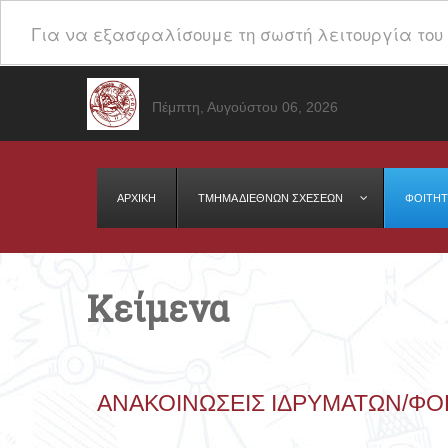
Για να εξασφαλίσουμε τη σωστή λειτουργία του 
Πέμπτη, Αυγούστου 06, 2026
ΑΡΧΙΚΗ
ΤΜΉΜΑ ΔΙΕΘΝΩΝ ΣΧΕΣΕΩΝ
ΦΟΙΤΗΤ
Κείμενα
ΑΝΑΚΟΙΝΏΣΕΙΣ ΙΔΡΥΜΆΤΩΝ/ΦΟ