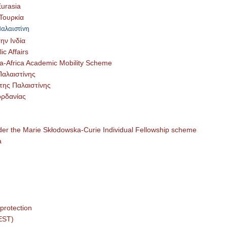
Eurasia
Τουρκία
Παλαιστίνη
ην Ινδία
c Affairs
ra-Africa Academic Mobility Scheme
Παλαιστίνης
 της Παλαιστίνης
ορδανίας
under the Marie Skłodowska-Curie Individual Fellowship scheme
a
 protection
IEST)