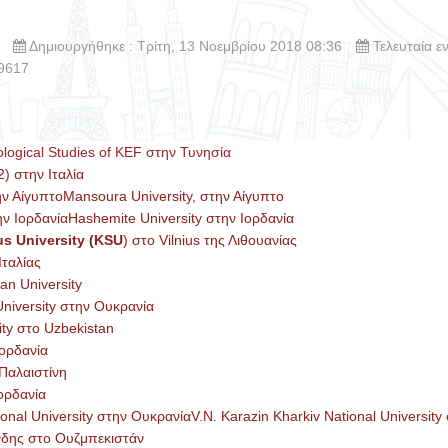
Δημιουργήθηκε : Τρίτη, 13 Νοεμβρίου 2018 08:36
Τελευταία ε
 9617
logical Studies of KEF στην Τυνησία
 στην Ιταλία
ν ΑίγυπτοMansoura University, στην Αίγυπτο
ν ΙορδανίαHashemite University στην Ιορδανία
us University (KSU
) στο Vilnius της Λιθουανίας
ταλίας
an University
niversity στην Ουκρανία
ty στο Uzbekistan
ορδανία
Παλαιστίνη
ορδανία
nal University στην ΟυκρανίαV.N. Karazin Kharkiv National University
νδης στο Ουζμπεκιστάν