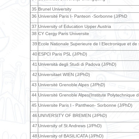
35
Brunel University
36
Université Paris I- Panteon -Sorbonne (J/PhD
37
University of Education Upper Austria
38
CY Cergy Paris Universite
39
Ecole Nationale Superieure de l Electronique et de
40
ESPCI Paris PSL (J/PhD)
41
Università degli Studi di Padova (J/PhD)
42
Universitaet WIEN (J/PhD)
43
Université Grenoble Alpes (J/PhD)
44
Université Grenoble Alpes(Institute Polytechnique 
45
Universite Paris I - Pantheon- Sorbonne (J/PhD)
46
UNIVERSITY OF BREMEN (J/PhD)
47
University of St Andrews (J/PhD)
48
University of BASILICATA (J/PhD)